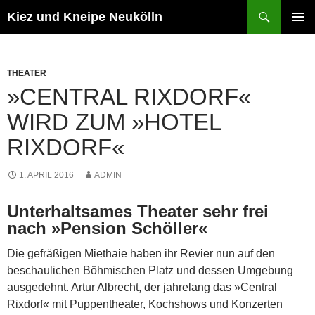
Zum
Suchen
Kiez und Kneipe Neukölln
Inhalt
PRIMÄR
springen
MENÜ
THEATER
»CENTRAL RIXDORF«
WIRD ZUM »HOTEL
RIXDORF«
1. APRIL 2016
ADMIN
Unterhaltsames Theater sehr frei
nach »Pension Schöller«
Die gefräßigen Miethaie haben ihr Revier nun auf den
beschaulichen Böhmischen Platz und dessen Umgebung
ausgedehnt. Artur Albrecht, der jahrelang das »Central
Rixdorf« mit Puppentheater, Kochshows und Konzerten