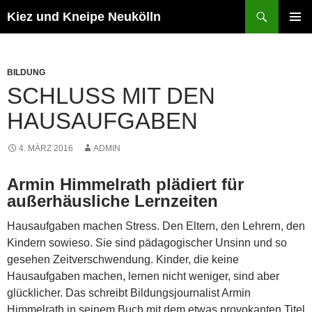
Zum
Suchen
Kiez und Kneipe Neukölln
Inhalt
PRIMÄR
springen
MENÜ
BILDUNG
SCHLUSS MIT DEN
HAUSAUFGABEN
4. MÄRZ 2016
ADMIN
Armin Himmelrath plädiert für
außerhäusliche Lernzeiten
Hausaufgaben machen Stress. Den Eltern, den Lehrern, den
Kindern sowieso. Sie sind pädagogischer Unsinn und so
gesehen Zeitverschwendung. Kinder, die keine
Hausaufgaben machen, lernen nicht weniger, sind aber
glücklicher. Das schreibt Bildungsjournalist Armin
Himmelrath in seinem Buch mit dem etwas provokanten Titel