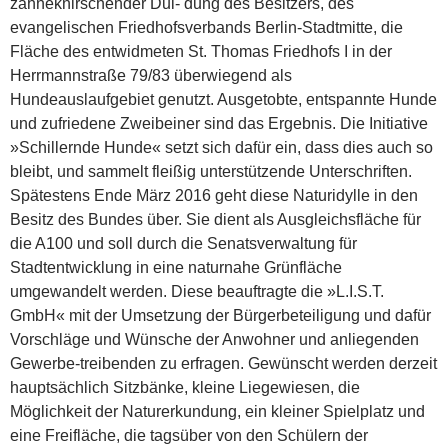
zähneknirschender Dul- dung des Besitzers, des
evangelischen Friedhofsverbands Berlin-Stadtmitte, die
Fläche des entwidmeten St. Thomas Friedhofs I in der
Herrmannstraße 79/83 überwiegend als
Hundeauslaufgebiet genutzt. Ausgetobte, entspannte Hunde
und zufriedene Zweibeiner sind das Ergebnis. Die Initiative
»Schillernde Hunde« setzt sich dafür ein, dass dies auch so
bleibt, und sammelt fleißig unterstützende Unterschriften.
Spätestens Ende März 2016 geht diese Natur­idylle in den
Besitz des Bundes über. Sie dient als Ausgleichsfläche für
die A100 und soll durch die Senatsverwaltung für
Stadtentwicklung in eine naturnahe Grünfläche
umgewandelt werden. Diese beauftragte die »L.I.S.T.
GmbH« mit der Umsetzung der Bürgerbeteiligung und dafür
Vorschläge und Wünsche der Anwohner und anliegenden
Gewerbe-treibenden zu erfragen. Gewünscht werden derzeit
hauptsächlich Sitzbänke, kleine Liegewiesen, die
Möglichkeit der Naturerkundung, ein kleiner Spielplatz und
eine Freifläche, die tagsüber von den Schülern der