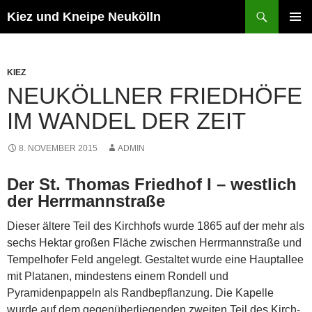
Zum
Suchen
Kiez und Kneipe Neukölln
Inhalt
PRIMÄR
springen
MENÜ
KIEZ
NEUKÖLLNER FRIEDHÖFE
IM WANDEL DER ZEIT
8. NOVEMBER 2015
ADMIN
Der St. Thomas Friedhof I – westlich
der Herrmannstraße
Dieser ältere Teil des Kirchhofs wurde 1865 auf der mehr als
sechs Hektar großen Fläche zwischen Herrmannstraße und
Tempelhofer Feld angelegt. Gestaltet wurde eine Hauptallee
mit Platanen, mindes­tens einem Rondell und
Pyramidenpappeln als Randbepflanzung. Die Kapelle
wurde auf dem gegenüberliegenden zweiten Teil des Kirch-