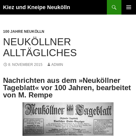
Zum
Suchen
Kiez und Kneipe Neukölln
Inhalt
PRIMÄR
springen
MENÜ
100 JAHRE NEUKÖLLN
NEUKÖLLNER
ALLTÄGLICHES
8. NOVEMBER 2015
ADMIN
Nachrichten aus dem »Neuköllner
Tageblatt« vor 100 Jahren, bearbeitet
von M. Rempe