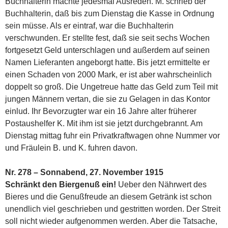
Buchhalterin machte jedesmal Ausreden. M. schrieb der
Buchhalterin, daß bis zum Dienstag die Kasse in Ordnung
sein müsse. Als er eintraf, war die Buchhalterin
verschwunden. Er stellte fest, daß sie seit sechs Wochen
fortgesetzt Geld unterschlagen und außerdem auf seinen
Namen Lieferanten angeborgt hatte. Bis jetzt ermittelte er
einen Schaden von 2000 Mark, er ist aber wahrscheinlich
doppelt so groß. Die Ungetreue hatte das Geld zum Teil mit
jungen Männern vertan, die sie zu Gelagen in das Kontor
einlud. Ihr Bevorzugter war ein 16 Jahre alter früherer
Postaushelfer K. Mit ihm ist sie jetzt durchgebrannt. Am
Dienstag mittag fuhr ein Privatkraftwagen ohne Nummer vor
und Fräulein B. und K. fuhren davon.
Nr. 278 – Sonnabend, 27. November 1915
Schränkt den Biergenuß ein!
Ueber den Nährwert des
Bieres und die Genußfreude an diesem Getränk ist schon
unendlich viel geschrieben und gestritten worden. Der Streit
soll nicht wieder aufgenommen werden. Aber die Tatsache,