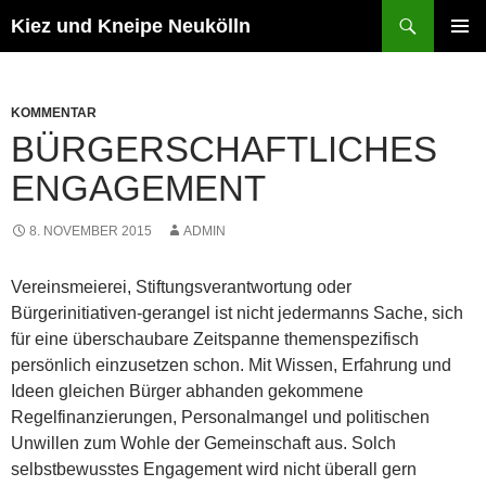
Zum
Suchen
Kiez und Kneipe Neukölln
Inhalt
PRIMÄR
springen
MENÜ
KOMMENTAR
BÜRGERSCHAFTLICHES
ENGAGEMENT
8. NOVEMBER 2015
ADMIN
Vereinsmeierei, Stiftungsverantwortung oder
Bürgerinitiativen-gerangel ist nicht jedermanns Sache, sich
für eine überschaubare Zeitspanne themenspezifisch
persönlich einzusetzen schon. Mit Wissen, Erfahrung und
Ideen gleichen Bürger abhanden gekommene
Regelfinanzierungen, Personalmangel und politischen
Unwillen zum Wohle der Gemeinschaft aus. Solch
selbstbewusstes Engagement wird nicht überall gern