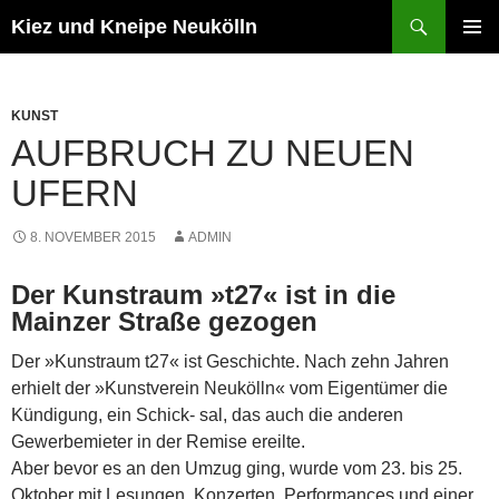
Zum
Suchen
Kiez und Kneipe Neukölln
Inhalt
PRIMÄR
springen
MENÜ
KUNST
AUFBRUCH ZU NEUEN
UFERN
8. NOVEMBER 2015
ADMIN
Der Kunstraum »t27« ist in die
Mainzer Straße gezogen
Der »Kunstraum t27« ist Geschichte. Nach zehn Jahren
erhielt der »Kunstverein Neukölln« vom Eigentümer die
Kündigung, ein Schick- sal, das auch die anderen
Gewerbemieter in der Remise ereilte.
Aber bevor es an den Umzug ging, wurde vom 23. bis 25.
Oktober mit Lesungen, Konzerten, Performances und einer