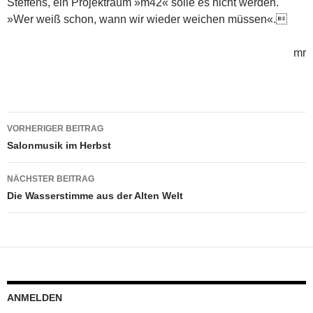
Steffens, ein Projektraum »m42« solle es nicht werden.
»Wer weiß schon, wann wir wieder weichen müssen«.
mr
Beitragsnavigation
VORHERIGER BEITRAG
Salonmusik im Herbst
NÄCHSTER BEITRAG
Die Wasserstimme aus der Alten Welt
ANMELDEN