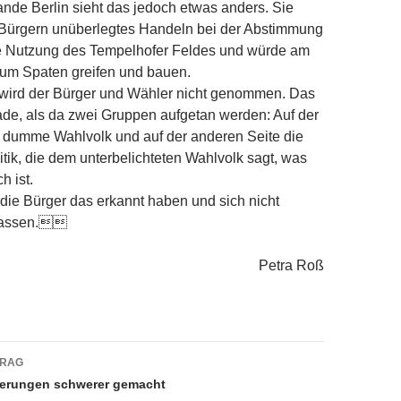
Lande Berlin sieht das jedoch etwas anders. Sie
n Bürgern un­überlegtes Handeln bei der Abstimmung
re Nutzung des Tempelhofer Feldes und würde am
 zum Spaten greifen und bauen.
t wird der Bürger und Wähler nicht genommen. Das
hade, als da zwei Gruppen aufgetan werden: Auf der
s dumme Wahlvolk und auf der anderen Seite die
itik, die dem unterbelichteten Wahlvolk sagt, was
h ist.
 die Bürger das erkannt haben und sich nicht
 lassen.
Petra Roß
navigation
TRAG
erungen schwerer gemacht