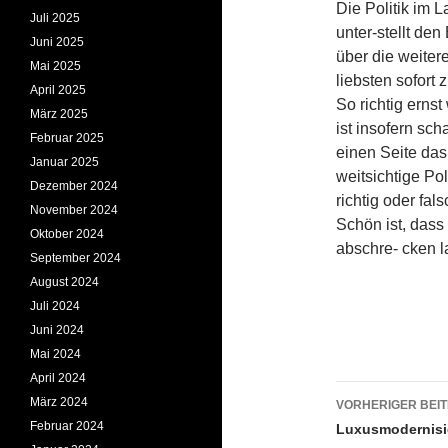
Die Politik im 
Juli 2025
unter-stellt de
Juni 2025
über die weite
Mai 2025
liebsten sofort
April 2025
So richtig erns
März 2025
ist insofern sc
Februar 2025
einen Seite da
Januar 2025
weitsichtige Pol
Dezember 2024
richtig oder falsc
November 2024
Schön ist, dass
Oktober 2024
abschre- cken
September 2024
August 2024
Juli 2024
Juni 2024
Mai 2024
April 2024
Beitrags
März 2024
VORHERIGER BEI
Februar 2024
Luxusmodernisi