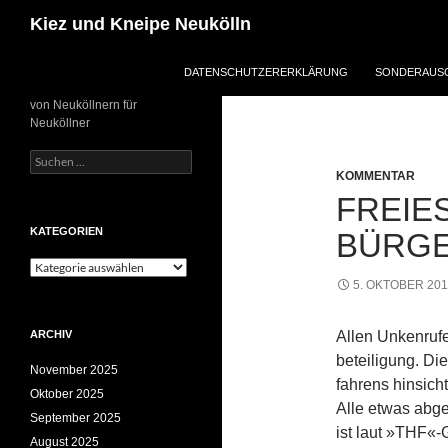
Zum
Suchen
Kiez und Kneipe Neukölln
Inhalt
springen
DATENSCHUTZERERKLÄRUNG
SONDERAUSG
von Neuköllnern für
Neuköllner
Suchen
nach:
KOMMENTAR
FREIE
KATEGORIEN
BÜRG
Kategorien
5. OKTOBER 20
ARCHIV
Allen Unkenrufe
beteiligung. Di
November 2025
fahrens hinsich
Oktober 2025
Alle etwas abg
September 2025
ist laut »THF«
August 2025