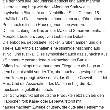
die dennoch alle Bedürfnisse abdeckt und auch manche
Überraschung birgt wie den »Mondino Spritz« aus
bayrischem Bitterlikör und Neuköllner Sekt. Die rund 15
erhältlichen Flaschenweine können zum ungefähr halben
Preis auch mit nach Hause genommen werden.
Die Einrichtung der Bar, an der Max und Simon viereinhalb
Monate arbeiteten, zeugt von Liebe zum Detail –
Dielenboden, gepolsterte Hocker, Grubenlampen und die
Theke aus Altholz schaffen eine stimmige Mischung aus
stilvoll und rustikal. Dies symbolisiert auch das zunächst aus
»Spinnerei« entstandene Maskottchen der Bar: ein
Wildschweinkopf mit gebundener Fliege, der als Logo auf
dem Leuchtschild vor der Tür, aber auch ausgestopft über
dem Tresen prangt. »Besser als das übliche Geweih«, findet
Max. Und die Assoziation des Mal-so-richtig-die-Sau-
rauslassens gefällt ihm auch.
Der Schwerpunkt auf deutsche Produkte setzt sich bei den
Häppchen fort: Käse- oder Leberwurstbrot mit
hausgemachtem Zwiebelchutney, die gute alte Fettbemme