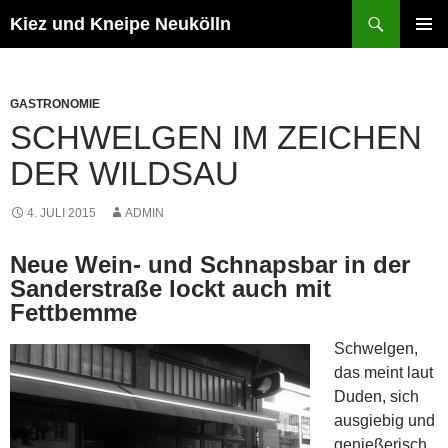
Zum
Suchen
Kiez und Kneipe Neukölln
Inhalt
PRIMÄR
springen
MENÜ
GASTRONOMIE
SCHWELGEN IM ZEICHEN
DER WILDSAU
4. JULI 2015
ADMIN
Neue Wein- und Schnapsbar in der
Sanderstraße lockt auch mit
Fettbemme
Schwelgen,
das meint laut
Duden, sich
ausgiebig und
genießerisch