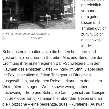
an reichlich
vorhande-
nem gutem
Essen und
Trinken gütlich
NUR für zweibeinige Wildschweine.
zu tun. Solch
 Foto: hlb
ausschwei-
fende
Schmausereien hatten auch die beiden hotellerie- und
gastronomie- erfahrenen Betreiber Max und Simon bei der
Eröffnung ihrer ersten eigenen Bar »Schwelgerei« in den
Räumen des einstigen Cafés »Ringo« im Sinn. Dabei liegt
ihr Fokus vor allem auf dem Trinkgenuss.
Direkt von
ausgewählten, auf eigenen Reisen erkundeten deutschen
Weingütern bezogene Weine sowie wenige, aber
hochwertige Biere und Schnäpse (auch gemixt zum Beispiel
mit Sekt oder Tonic) kommen hier über den Tresen und an
die Holztische – eine begrenzte, quasi »kuratierte« Auswahl,