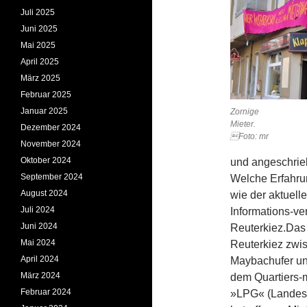
Juli 2025
Juni 2025
Mai 2025
April 2025
März 2025
Februar 2025
Januar 2025
Zornige
Mi
Dezember 2024
Foto: mr
November 2024
Oktober 2024
und angeschrie
September 2024
Welche Erfahru
August 2024
wie der aktuell
Juli 2024
Informations-ve
Juni 2024
Reuterkiez.
Das
Mai 2024
Reuterkiez zwi
April 2024
Maybachufer und
März 2024
dem Quartiers-
Februar 2024
»LPG« (Landesw