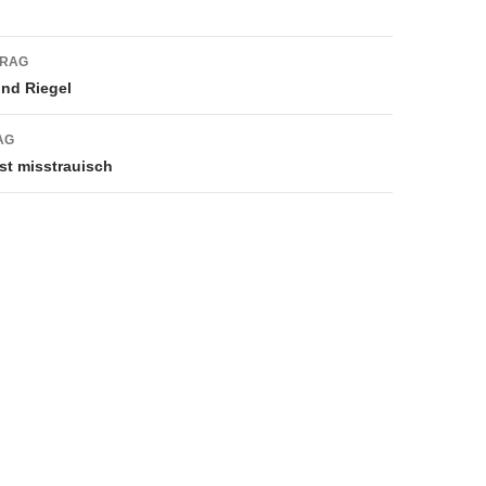
navigation
TRAG
und Riegel
AG
st misstrauisch