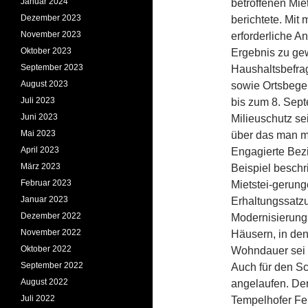
Januar 2024
betroffenen Mie
Dezember 2023
berichtete. Mit
November 2023
erforderliche An
Oktober 2023
Ergebnis zu gew
September 2023
Haushaltsbefra
August 2023
sowie Ortsbege
Juli 2023
bis zum 8. Sept
Juni 2023
Milieuschutz se
Mai 2023
über das man m
April 2023
Engagierte Bezi
März 2023
Beispiel beschr
Februar 2023
Mietstei-gerun
Januar 2023
Erhaltungssatzu
Dezember 2022
Modernisierung
November 2022
Häusern, in den
Oktober 2022
Wohndauer sei h
September 2022
Auch für den Sc
August 2022
angelaufen. Der
Juli 2022
Tempelhofer Fel