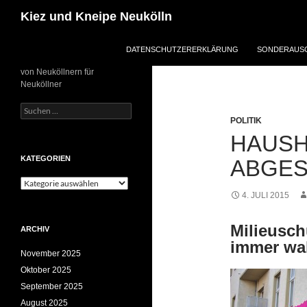
Zum
Suchen
Kiez und Kneipe Neukölln
Inhalt
springen
DATENSCHUTZERERKLÄRUNG
SONDERAUSG
von Neuköllnern für
Neuköllner
Suchen
nach:
POLITIK
HAUSH
KATEGORIEN
ABGE
Kategorien
4. JULI 2015
Milieusch
ARCHIV
immer wa
November 2025
Oktober 2025
September 2025
August 2025