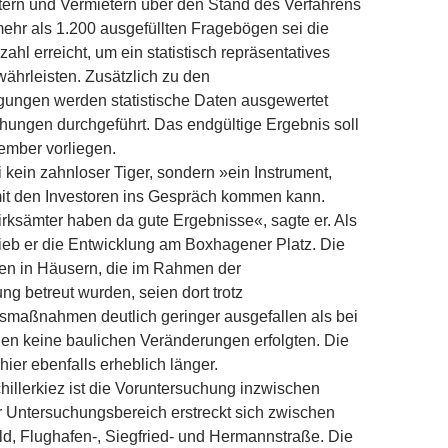
tern und Vermietern über den Stand des Verfahrens
 mehr als 1.200 ausgefüllten Fragebögen sei die
zahl erreicht, um ein statistisch repräsentatives
ährleisten. Zusätzlich zu den
gungen werden statistische Daten ausgewertet
hungen durchgeführt. Das endgültige Ergebnis soll
ember vorliegen.
i kein zahnloser Tiger, sondern »ein Instrument,
it den Investoren ins Gespräch kommen kann.
rks­ämter haben da gute Ergebnisse«, sagte er. Als
ieb er die Entwicklung am Boxhagener Platz. Die
gen in Häusern, die im Rahmen der
ng betreut wurden, seien dort trotz
smaßnahmen deutlich geringer ausgefallen als bei
en keine baulichen Veränderungen erfolgten. Die
ier ebenfalls erheblich länger.
hillerkiez ist die Voruntersuchung inzwischen
 Untersuchungsbereich erstreckt sich zwischen
d, Flughafen-, Siegfried- und Hermannstraße. Die