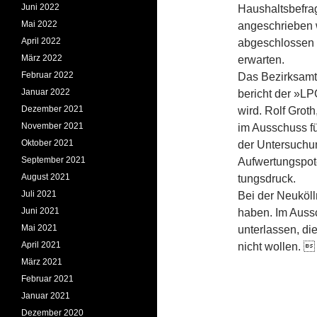
Juni 2022
Haushaltsbefrag
Mai 2022
angeschrieben 
April 2022
abgeschlossen s
März 2022
erwarten.
Februar 2022
Das Bezirksamt
Januar 2022
bericht der »LP
Dezember 2021
wird. Rolf Groth
November 2021
im Ausschuss fü
Oktober 2021
der Untersuchun
September 2021
Aufwertungspot
August 2021
tungsdruck.
Juli 2021
Bei der Neuköl
Juni 2021
haben. Im Aussc
Mai 2021
unterlassen, di
April 2021
nicht wollen. 
März 2021
Februar 2021
Januar 2021
Dezember 2020