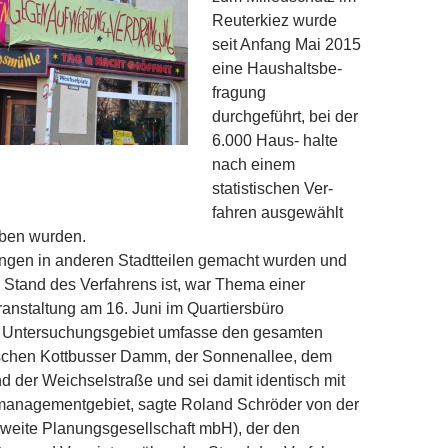
Reuterkiez wurde
seit Anfang Mai 2015
eine Haushaltsbe-
fragung
durchgeführt, bei der
6.000 Haus- halte
nach einem
eter.
statistischen Ver-
fahren ausgewählt
ben wurden.
ngen in anderen Stadtteilen gemacht wurden und
e Stand des Verfahrens ist, war Thema einer
ranstaltung am 16. Juni im Quartiersbüro
 Untersuchungsgebiet umfasse den gesamten
schen Kottbusser Damm, der Sonnenallee, dem
 der Weichselstraße und sei damit identisch mit
managementgebiet, sagte Roland Schröder von der
eite Planungsgesellschaft mbH), der den