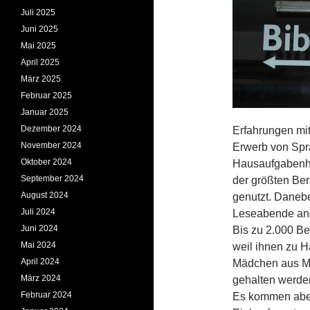
Juli 2025
Juni 2025
Mai 2025
April 2025
März 2025
Februar 2025
Januar 2025
Dezember 2024
Erfahrungen mi
November 2024
Erwerb von Spr
Oktober 2024
Hausaufgabenhil
September 2024
der größten Ber
August 2024
genutzt. Daneb
Juli 2024
Leseabende an
Juni 2024
Bis zu 2.000 Be
Mai 2024
weil ihnen zu H
April 2024
Mädchen aus Mig
März 2024
gehalten werden
Februar 2024
Es kommen aber