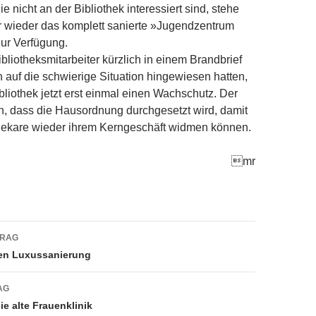
e nicht an der Bibliothek interessiert sind, stehe
 wieder das komplett sanierte »Jugendzentrum
ur Verfügung.
liotheksmitarbeiter kürzlich in einem Brandbrief
in auf die schwierige Situation hingewiesen hatten,
liothek jetzt erst einmal einen Wachschutz. Der
en, dass die Hausordnung durchgesetzt wird, damit
thekare wieder ihrem Kerngeschäft widmen können.
mr
navigation
TRAG
en Luxussanierung
AG
ie alte Frauenklinik