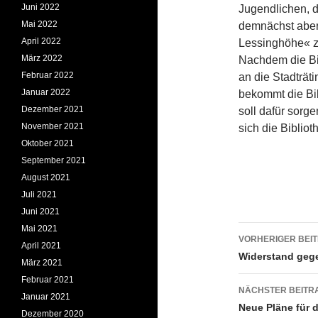
Juni 2022
Jugendlichen, di
Mai 2022
demnächst aber
April 2022
Lessinghöhe« z
März 2022
Nachdem die Bib
Februar 2022
an die Stadträt
Januar 2022
bekommt die Bib
Dezember 2021
soll dafür sorg
November 2021
sich die Biblio
Oktober 2021
September 2021
August 2021
Juli 2021
Juni 2021
Beitrags
Mai 2021
VORHERIGER BEI
April 2021
Widerstand geg
März 2021
Februar 2021
NÄCHSTER BEITR
Januar 2021
Neue Pläne für d
Dezember 2020