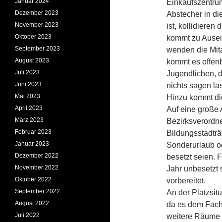
Januar 2024
Einkaufszentru
Dezember 2023
Abstecher in di
November 2023
ist, kollidieren
Oktober 2023
kommt zu Ausein
September 2023
wenden die Mita
August 2023
kommt es offenb
Juli 2023
Jugendlichen, 
Juni 2023
nichts sagen la
Mai 2023
Hinzu kommt di
April 2023
Auf eine große 
März 2023
Bezirksverordn
Februar 2023
Bildungsstadträ
Januar 2023
Sonderurlaub ode
Dezember 2022
besetzt seien. F
November 2022
Jahr unbesetzt 
Oktober 2022
vorbereitet.
September 2022
An der Platzsitu
August 2022
da es dem Fachb
Juli 2022
weitere Räume 