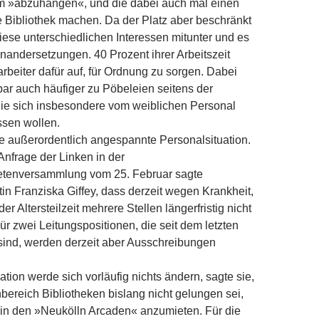
m »abzuhängen«, und die dabei auch mal einen
e Bibliothek machen. Da der Platz aber beschränkt
 diese unterschiedlichen Interessen mitunter und es
andersetzungen. 40 Prozent ihrer Arbeitszeit
rbeiter dafür auf, für Ordnung zu sorgen. Dabei
ar auch häufiger zu Pöbeleien seitens der
die sich insbesondere vom weiblichen Personal
ssen wollen.
e außerordentlich angespannte Personalsituation.
Anfrage der Linken in der
etenversammlung vom 25. Februar sagte
tin Franziska Giffey, dass derzeit wegen Krankheit,
r Altersteilzeit mehrere Stellen längerfristig nicht
ür zwei Leitungspositionen, die seit dem letzten
sind, werden derzeit aber Ausschreibungen
ation werde sich vorläufig nichts ändern, sagte sie,
ereich Bibliotheken bislang nicht gelungen sei,
in den »Neukölln Arcaden« anzumieten. Für die