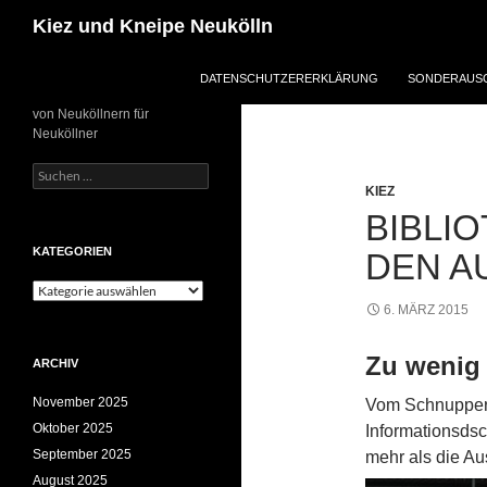
Zum
Suchen
Kiez und Kneipe Neukölln
Inhalt
springen
DATENSCHUTZERERKLÄRUNG
SONDERAUSG
von Neuköllnern für
Neuköllner
Suchen
nach:
KIEZ
BIBLI
KATEGORIEN
DEN A
Kategorien
6. MÄRZ 2015
Zu wenig 
ARCHIV
November 2025
Vom Schnupperb
Oktober 2025
Informationsdsc
September 2025
mehr als die Au
August 2025