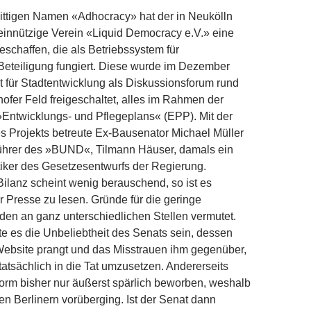
ittigen Namen «Adhocracy» hat der in Neukölln
innützige Verein «Liquid Democracy e.V.» eine
eschaffen, die als Betriebssystem für
Beteiligung fungiert. Diese wurde im Dezember
 für Stadtentwicklung als Diskussionsforum rund
fer Feld freigeschaltet, alles im Rahmen der
»Entwicklungs- und Pflegeplans« (EPP). Mit der
s Projekts betreute Ex-Bausenator Michael Müller
ührer des »BUND«, Tilmann Häuser, damals ein
iker des Gesetzesentwurfs der Regierung.
Bilanz scheint wenig berauschend, so ist es
r Presse zu lesen. Gründe für die geringe
den an ganz unterschiedlichen Stellen vermutet.
te es die Unbeliebtheit des Senats sein, dessen
Website prangt und das Misstrauen ihm gegenüber,
tatsächlich in die Tat umzusetzen. Andererseits
form bisher nur äußerst spärlich beworben, weshalb
len Berlinern vorüberging. Ist der Senat dann