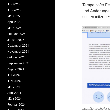
Juli 2025
Tempelhofer Fel
Juni 2025
und Änderungen
Mai 2025
sollten mitzube
April 2025
März 2025
Februar 2025
Januar 2025
Dezember 2024
November 2024
Oktober 2024
September 2024
August 2024
Juli 2024
Juni 2024
Mai 2024
April 2024
März 2024
Februar 2024
https://tempelhofer-f