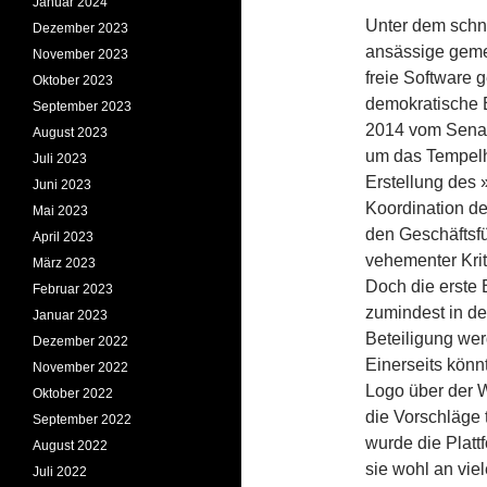
Januar 2024
Unter dem schn
Dezember 2023
ansässige geme
November 2023
freie Software g
Oktober 2023
demokratische 
September 2023
2014 vom Senat
August 2023
um das Tempelho
Juli 2023
Erstellung des 
Juni 2023
Koordination de
Mai 2023
den Geschäftsf
April 2023
vehementer Krit
März 2023
Doch die erste 
Februar 2023
zumindest in de
Januar 2023
Beteiligung wer
Dezember 2022
Einerseits könn
November 2022
Logo über der 
Oktober 2022
die Vorschläge 
September 2022
wurde die Platt
August 2022
sie wohl an vie
Juli 2022