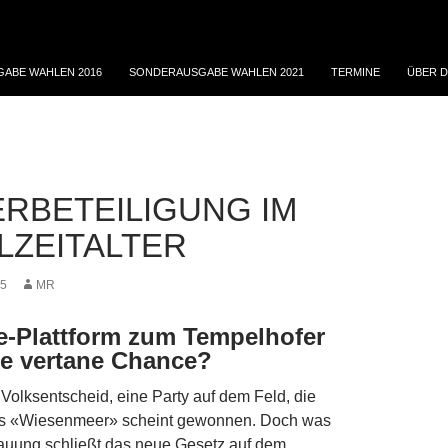
ABE WAHLEN 2016
SONDERAUSGABE WAHLEN 2021
TERMINE
ÜBER D
RBETEILIGUNG IM
ALZEITALTER
15
MR
e-Plattform zum Tempelhofer
ne vertane Chance?
Volksentscheid, eine Party auf dem Feld, die
as «Wiesenmeer» scheint gewonnen. Doch was
bauung schließt das neue Gesetz auf dem