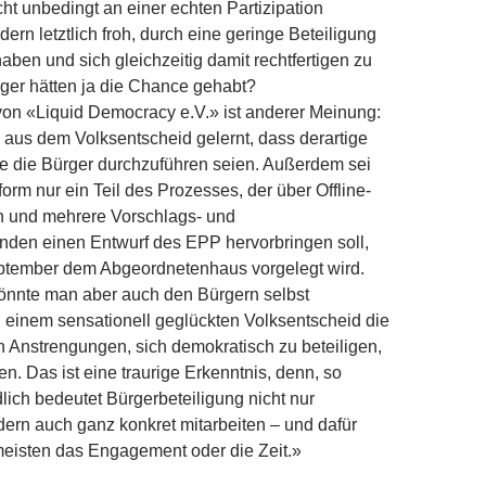
icht unbedingt an einer echten Partizipation
ndern letztlich froh, durch eine geringe Beteiligung
haben und sich gleichzeitig damit rechtfertigen zu
ger hätten ja die Chance gehabt?
on «Liquid Democracy e.V.» ist anderer Meinung:
aus dem Volksentscheid gelernt, dass derartige
e die Bürger durchzuführen seien. Außerdem sei
form nur ein Teil des Prozesses, der über Offline-
n und mehrere Vorschlags- und
den einen Entwurf des EPP hervorbringen soll,
ptember dem Abgeordnetenhaus vorgelegt wird.
könnte man aber auch den Bürgern selbst
 einem sensationell geglückten Volksentscheid die
n Anstrengungen, sich demokratisch zu beteiligen,
n. Das ist eine traurige Erkenntnis, denn, so
dlich bedeutet Bürgerbeteiligung nicht nur
ern auch ganz konkret mitarbeiten – und dafür
meisten das Engagement oder die Zeit.»