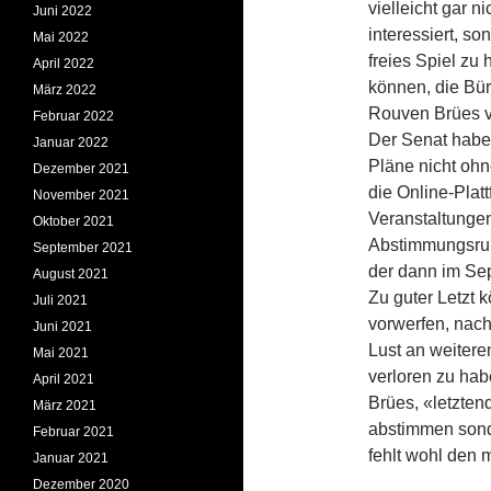
vielleicht gar n
Juni 2022
interessiert, so
Mai 2022
freies Spiel zu 
April 2022
können, die Bür
März 2022
Rouven Brües v
Februar 2022
Der Senat habe 
Januar 2022
Pläne nicht ohn
Dezember 2021
die Online-Platt
November 2021
Veranstaltunge
Oktober 2021
Abstimmungsrun
September 2021
der dann im Se
August 2021
Zu guter Letzt 
Juli 2021
vorwerfen, nach
Juni 2021
Lust an weitere
Mai 2021
verloren zu habe
April 2021
Brües, «letzten
März 2021
abstimmen sond
Februar 2021
fehlt wohl den 
Januar 2021
Dezember 2020