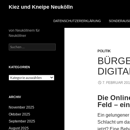
Zum
Suchen
Kiez und Kneipe Neukölln
Inhalt
springen
DATENSCHUTZERERKLÄRUNG
SONDERAUSG
von Neuköllnern für
Neuköllner
Suchen
nach:
POLITIK
BÜRGE
KATEGORIEN
DIGIT
Kategorien
7. FEBRUAR 20
Die Onlin
ARCHIV
Feld – ei
November 2025
Oktober 2025
Ein gelungener 
September 2025
Schlacht um d
August 2025
jetzt? Eine Be