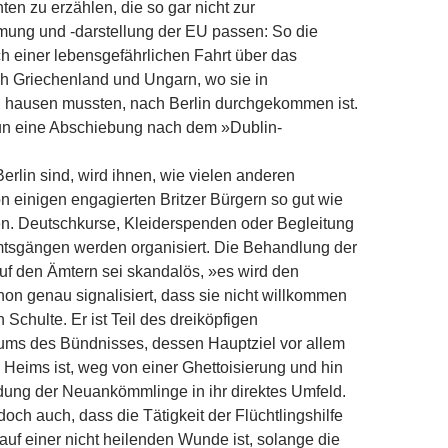
en zu erzählen, die so gar nicht zur
ung und -darstellung der EU passen: So die
ch einer lebensgefährlichen Fahrt über das
ch Griechenland und Ungarn, wo sie in
hausen mussten, nach Berlin durchgekommen ist.
nun eine Abschiebung nach dem »Dublin-
Berlin sind, wird ihnen, wie vielen anderen
on einigen engagierten Britzer Bürgern so gut wie
en. Deutschkurse, Kleiderspenden oder Begleitung
mtsgängen werden organisiert. Die Behandlung der
uf den Ämtern sei skandalös, »es wird den
hon genau signalisiert, dass sie nicht willkommen
 Schulte. Er ist Teil des dreiköpfigen
ms des Bündnisses, dessen Hauptziel vor allem
 Heims ist, weg von einer Ghettoisierung und hin
dung der Neuankömmlinge in ihr direktes Umfeld.
doch auch, dass die Tätigkeit der Flüchtlingshilfe
 auf einer nicht heilenden Wunde ist, solange die