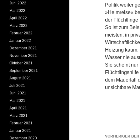
Juni 2022
Politik weiter 
Mai 2022
»Heimreise« be
April 2022
der Flüchtlinge 
März 2022
So ist zum Beis
Februar 2022
meisten, in priv
Januar 2022
Wirtschaftlichke
Dezember 2021
Heizung kaum, 
November 2021
Wasser nie ausr
Oktober 2021
Sie scheint nur
September 2021
Flüchtlingshilf
August 2021
dem Mauerfall d
Juli 2021
unsichtbare Ma
Juni 2021
Mai 2021
April 2021
März 2021
Februar 2021
Januar 2021
Beitrags
VORHERIGER BEI
Dezember 2020