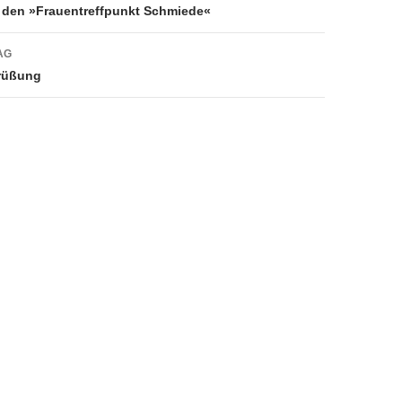
 den »Frauentreffpunkt Schmiede«
AG
grüßung