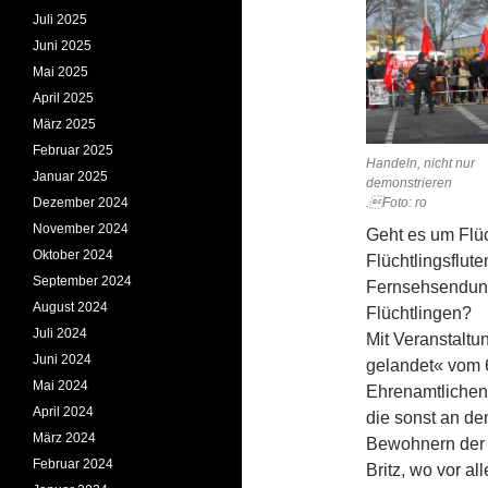
Juli 2025
Juni 2025
Mai 2025
April 2025
März 2025
Februar 2025
Handeln, nicht nur
Januar 2025
dem
Dezember 2024
.Foto: ro
November 2024
Geht es um Flüc
Oktober 2024
Flüchtlingsflut
September 2024
Fernsehsendung
August 2024
Flüchtlingen?
Juli 2024
Mit Veranstaltu
Juni 2024
gelandet« vom 6.
Mai 2024
Ehrenamtlichen
April 2024
die sonst an de
März 2024
Bewohnern der F
Februar 2024
Britz, wo vor a