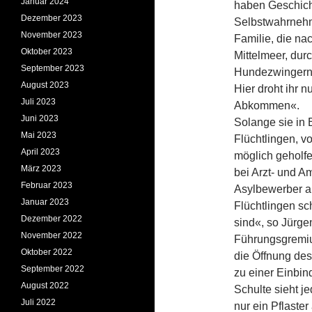
Januar 2024
haben Geschicht
Dezember 2023
Selbstwahrnehm
November 2023
Familie, die na
Oktober 2023
Mittelmeer, dur
September 2023
Hundezwingern 
August 2023
Hier droht ihr 
Juli 2023
Abkommen«.
Juni 2023
Solange sie in 
Mai 2023
Flüchtlingen, v
April 2023
möglich geholf
März 2023
bei Arzt- und A
Februar 2023
Asylbewerber a
Januar 2023
Flüchtlingen sc
Dezember 2022
sind«, so Jürgen
November 2022
Führungsgremiu
Oktober 2022
die Öffnung des
September 2022
zu einer Einbin
August 2022
Schulte sieht je
Juli 2022
nur ein Pflaster