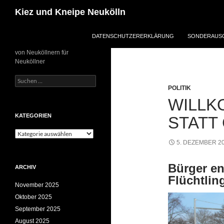
Zum
Suchen
Kiez und Kneipe Neukölln
Inhalt
springen
DATENSCHUTZERERKLÄRUNG
SONDERAUSG
von Neuköllnern für
Neuköllner
Suchen
nach:
POLITIK
WILLK
KATEGORIEN
STATT
Kategorien
5. DEZEMBER 2
Bürger en
ARCHIV
Flüchtlin
November 2025
Oktober 2025
September 2025
August 2025