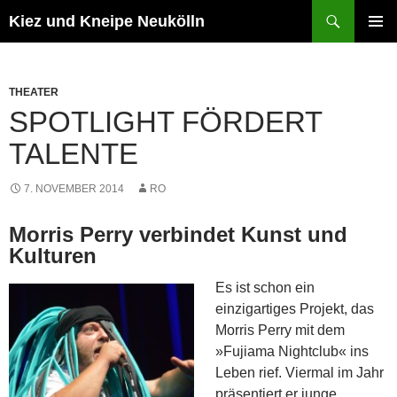
Zum
Suchen
Kiez und Kneipe Neukölln
Inhalt
PRIMÄR
springen
MENÜ
THEATER
SPOTLIGHT FÖRDERT
TALENTE
7. NOVEMBER 2014
RO
Morris Perry verbindet Kunst und
Kulturen
Es ist schon ein
einzigartiges Projekt, das
Morris Perry mit dem
»Fujiama Nightclub« ins
Leben rief. Viermal im Jahr
präsentiert er junge