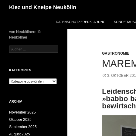
Zum
Suchen
Kiez und Kneipe Neukölln
Inhalt
springen
DATENSCHUTZERERKLÄRUNG
SONDERAUSG
von Neuköllnern für
Neuköllner
Suchen
nach:
GASTRONOMIE
MAREM
KATEGORIEN
3. OKTOBER 20
Kategorien
Leidensch
»babbo ba
ARCHIV
bewirtsch
November 2025
Oktober 2025
September 2025
August 2025