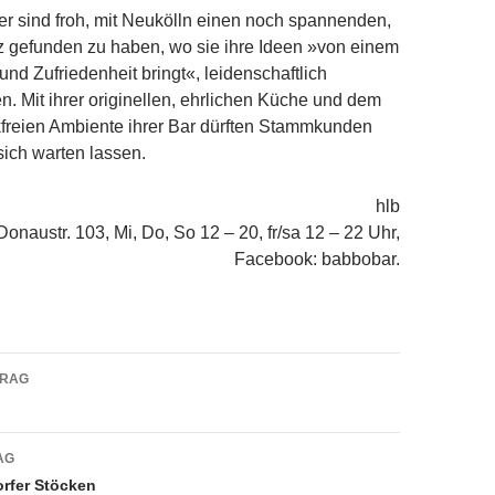
ver sind froh, mit Neukölln einen noch spannenden,
z gefunden zu haben, wo sie ihre Ideen »von einem
und Zufriedenheit bringt«, leidenschaftlich
. Mit ihrer originellen, ehrlichen Küche und dem
freien Ambiente ihrer Bar dürften Stammkunden
sich warten lassen.
hlb
Donaustr. 103, Mi, Do, So 12 – 20, fr/sa 12 – 22 Uhr,
Facebook: babbobar.
navigation
TRAG
AG
rfer Stöcken