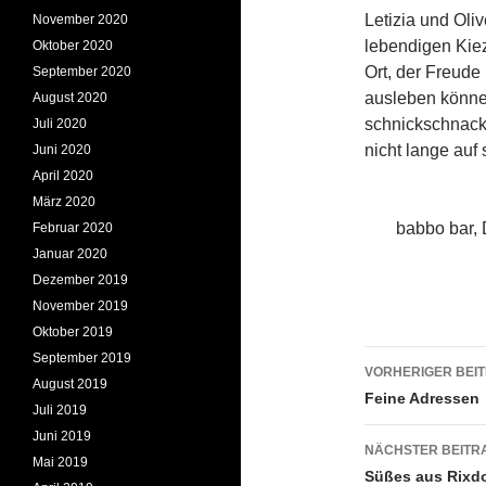
Letizia und Oli
November 2020
lebendigen Kie
Oktober 2020
Ort, der Freude 
September 2020
ausleben können
August 2020
schnickschnack
Juli 2020
nicht lange auf 
Juni 2020
April 2020
März 2020
babbo bar, 
Februar 2020
Januar 2020
Dezember 2019
November 2019
Oktober 2019
Beitrags
September 2019
VORHERIGER BEI
August 2019
Feine Adressen
Juli 2019
Juni 2019
NÄCHSTER BEITR
Mai 2019
Süßes aus Rixdo