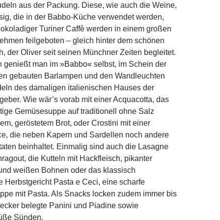
udeln aus der Packung. Diese, wie auch die Weine,
sig, die in der Babbo-Küche verwendet werden,
hokoladiger Turiner Caffè werden in einem großen
ehmen feilgeboten – gleich hinter dem schönen
h, der Oliver seit seinen Münchner Zeiten begleitet.
 genießt man im »Babbo« selbst, im Schein der
en gebauten Barlampen und den Wandleuchten
eln des damaligen italienischen Hauses der
geber. Wie wär’s vorab mit einer Acquacotta, das
altige Gemüsesuppe auf traditionell ohne Salz
m, geröstetem Brot, oder Crostini mit einer
ce, die neben Kapern und Sardellen noch andere
taten beinhaltet. Einmalig sind auch die Lasagne
ragout, die Kutteln mit Hackfleisch, pikanter
nd weißen Bohnen oder das klassisch
Herbstgericht Pasta e Ceci, eine scharfe
ppe mit Pasta. Als Snacks locken zudem immer bis
lecker belegte Panini und Piadine sowie
üße Sünden.