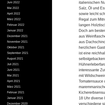
italienischen N
Juni 2022
Salz, Öl und Es
Mai 2022
sowie leicht sc
April 2022
Regal zum Mitn
März 2022
langen Holztisc
Februar 2022
Doch am besten
Januar 2022
aus Weinflasch
Dezember 2021
aus Dachschind
November 2021
herzlichen Gast
Oktober 2021
ist eine reichh
September 2021
selbstgebackene
August 2021
Hühnerleberfar
Juli 2021
interessante Zu
Juni 2021
mit Wildschwein
Mai 2021
Tomatensauce u
April 2021
maremmanische 
März 2021
Kichererbsensu
Februar 2021
18 Uhr diverse 
Januar 2021
verschiedene s
Dezember 2020