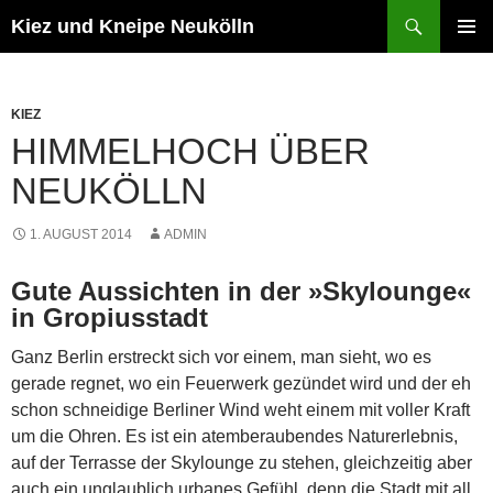
Zum
Suchen
Kiez und Kneipe Neukölln
Inhalt
PRIMÄR
springen
MENÜ
KIEZ
HIMMELHOCH ÜBER
NEUKÖLLN
1. AUGUST 2014
ADMIN
Gute Aussichten in der »Skylounge«
in Gropiusstadt
Ganz Berlin erstreckt sich vor einem, man sieht, wo es
gerade regnet, wo ein Feuerwerk gezündet wird und der eh
schon schneidige Berliner Wind weht einem mit voller Kraft
um die Ohren. Es ist ein atemberaubendes Naturerlebnis,
auf der Terrasse der Skylounge zu stehen, gleichzeitig aber
auch ein unglaublich urbanes Gefühl, denn die Stadt mit all