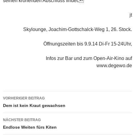
seinen krönenden Abschluss findet.
jt
Skylounge, Joachim-Gottschalck-Weg 1, 26. Stock.
Öffnungszeiten bis 9.9.14 Di-Fr 15-24Uhr,
Infos zur Bar und zum Open-Air-Kino auf
www.degewo.de
Beitragsnavigation
VORHERIGER BEITRAG
Dem ist kein Kraut gewachsen
NÄCHSTER BEITRAG
Endlose Weiten fürs Kiten