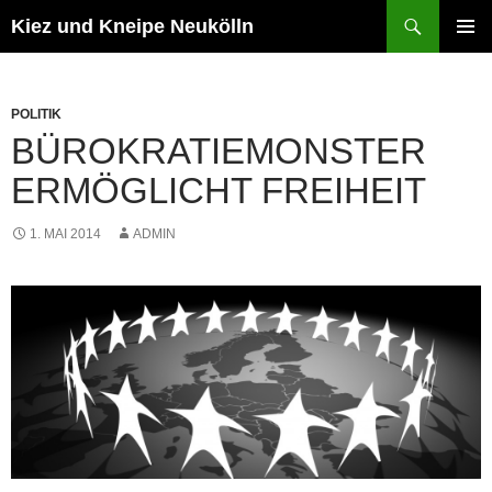
Zum
Suchen
Kiez und Kneipe Neukölln
Inhalt
PRIMÄR
springen
MENÜ
POLITIK
BÜROKRATIEMONSTER
ERMÖGLICHT FREIHEIT
1. MAI 2014
ADMIN