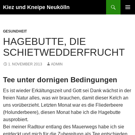
Zum
Suchen
Kiez und Kneipe Neukölln
Inhalt
PRIMÄR
springen
MENÜ
GESUNDHEIT
HAGEBUTTE, DIE
SCHIETWEDDERFRUCHT
1. NOVEMBER 2013
ADMIN
Tee unter dornigen Bedingungen
Es ist wieder Erkältungszeit und Gott sei Dank wächst in der
freien Natur alles, was wir brauchen, damit dieser Kelch an
uns vorüberzieht. Letzten Monat war es die Fliederbeere
(Holunderbeere), diesen Monat habe ich die Hagebutte
ausprobiert.
Bei meiner Radtour entlang des Mauerwegs habe ich sie
entdeckt und mich für die Zubereitung als Tee entschieden.