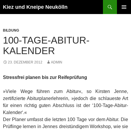
Zum
Suchen
Kiez und Kneipe Neukölln
Inhalt
PRIMÄR
springen
MENÜ
BILDUNG
100-TAGE-ABITUR-
KALENDER
23. DEZEMBER 2012
ADMIN
Stressfrei planen bis zur Reifeprüfung
»Viele Wege führen zum Abitur«, so Kirsten Jenne,
zertifizierte Abiturplanerlehrerin, »jedoch die schlaueste Art
für einen richtig guten Abschluss ist der ‘100-Tage-Abitur-
Kalender‘.«
Der Planer umfasst die letzten 100 Tage vor dem Abitur. Die
Prüflinge lernen in Jennes dreistündigem Workshop, wie sie