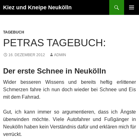
Zum
Suchen
Kiez und Kneipe Neukölln
Inhalt
PRIMÄR
springen
MENÜ
TAGEBUCH
PETRAS TAGEBUCH:
16. DEZEMBER 2012
ADMIN
Der erste Schnee in Neukölln
Wider besseren Wissens und bereits heftig erlittener
Schmerzen fahre ich nun doch wieder bei Schnee und Eis
mit dem Fahrrad.
Gut, ich kann immer so argumentieren, dass ich Ängste
überwinden möchte. Viele Autofahrer und Fußgänger in
Neukölln haben kein Verständnis dafür und erklären mich für
verrückt.