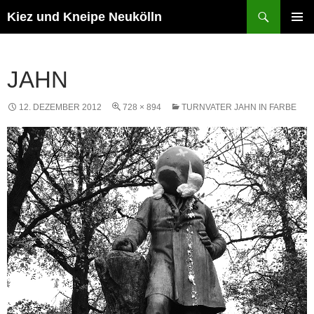
Zum
Suchen
Kiez und Kneipe Neukölln
Inhalt
PRIMÄR
springen
MENÜ
JAHN
12. DEZEMBER 2012
728 × 894
TURNVATER JAHN IN FARBE