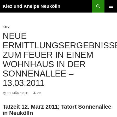
Zum
Suchen
Kiez und Kneipe Neukölln
Inhalt
PRIMÄR
springen
MENÜ
KIEZ
NEUE
ERMITTLUNGSERGEBNISS
ZUM FEUER IN EINEM
WOHNHAUS IN DER
SONNENALLEE –
13.03.2011
13. MÄRZ 2011
PM
Tatzeit 12. März 2011; Tatort Sonnenallee
in Neukölln