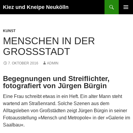
Zum
Suchen
Kiez und Kneipe Neukölln
Inhalt
PRIMÄR
springen
MENÜ
KUNST
MENSCHEN IN DER
GROSSSTADT
7. OKTOBER 2016
ADMIN
Begegnungen und Streiflichter,
fotografiert von Jürgen Bürgin
Eine Frau schreibt etwas in ein Heft. Ein alter Mann steht
wartend am Straßenrand. Solche Szenen aus dem
Alltagsleben von Großstädten zeigt Jürgen Bürgin in seiner
Fotoausstellung »Mensch und Metropole« in der »Galerie im
Saalbau«.